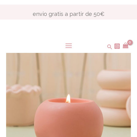
Ir
Main
al
envio gratis a partir de 50€
Menu
contenido
Buscar
Vela
Basic
II
cantidad