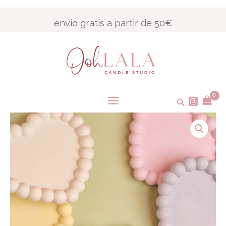
Ir
Main
al
envio gratis a partir de 50€
Menu
contenido
Buscar
Bandeja
Bubble
Corazón
cantidad